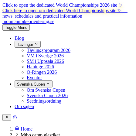
Click to open the dedicated World Championships 2026 site
✨
Click here to open our dedicated World Championships site ✨
—
news, schedules and practical information
mountainbike
orientering.se
Toggle Menu
Blog
Tävlingar
Tävlingsprogram 2026
VM i Sverige 2026
SM i Uppsala 2026
Haninge 2026
O-Ringen 2026
Eventor
Svenska Cupen
Om Svenska Cupen
Svenska Cupen 2026
Seedningsordning
Om sajten
Home
Mtbo camp glasriket