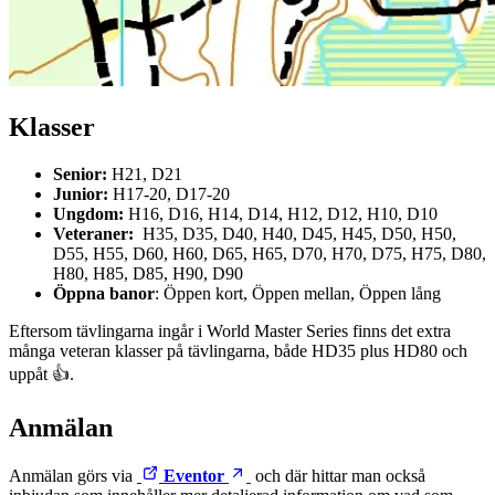
Klasser
Senior:
H21, D21
Junior:
H17-20, D17-20
Ungdom:
H16, D16, H14, D14, H12, D12, H10, D10
Veteraner:
H35, D35, D40, H40, D45, H45, D50, H50,
D55, H55, D60, H60, D65, H65, D70, H70, D75, H75, D80,
H80, H85, D85, H90, D90
Öppna banor
: Öppen kort, Öppen mellan, Öppen lång
Eftersom tävlingarna ingår i World Master Series finns det extra
många veteran klasser på tävlingarna, både HD35 plus HD80 och
uppåt 👍.
Anmälan
Anmälan görs via
Eventor
och där hittar man också