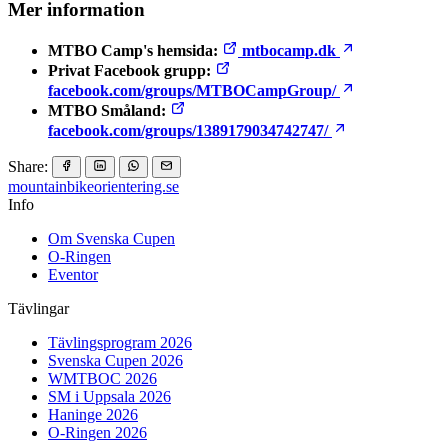
Mer information
MTBO Camp's hemsida:
mtbocamp.dk
Privat Facebook grupp:
facebook.com/groups/MTBOCampGroup/
MTBO Småland:
facebook.com/groups/1389179034742747/
Share:
mountainbike
orientering.se
Info
Om Svenska Cupen
O-Ringen
Eventor
Tävlingar
Tävlingsprogram 2026
Svenska Cupen 2026
WMTBOC 2026
SM i Uppsala 2026
Haninge 2026
O-Ringen 2026