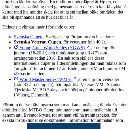
nordiska länder framöver. En tradition under lägret är Høker, en
ultralångdistans tävling med gemensam start där man kan få cykla på
kartor med lite mindra skala för att ta sig mellan olika områden, det
ska bli spännande att se hur det blir i år.
Helgens tävlingar ingår i förjande cuper:
Svenska Cupen
, Sveriges cup för juniorer och seniorer.
Svenska Veteran Cupen
, för veteraner från 40 år.
Young Guns World Series (YGWS)
är en cup för
juniorer (18-20 år) och ungdomar (upp till -17) som
arrangerats sedan 2018. En sak som skiljer i dessa
internationella cuper är åldersindelningen där man räknas som
"ungdom" till och med 17 år. Både junior VM och junior EM
räknas in i serien.
World Master Series (WMS)
är en cup för veteraner
(från 35 år och uppåt), här ingår bla. Veteran-VM i Spanien,
Tjeckiska MTBO 5-days och i början på oktober blir det final
i Viborg, Danmark.
Förutom de fyra tävlingarna som man kan anmäla sig till via Eventor
erbjuder alltså MTBO Camp träningar som man anmäler sig till
genom att i Eventor kryssa för att man vill ha träningspaket, för
exakta instruktioner se dokumentet "information för anmälan" som