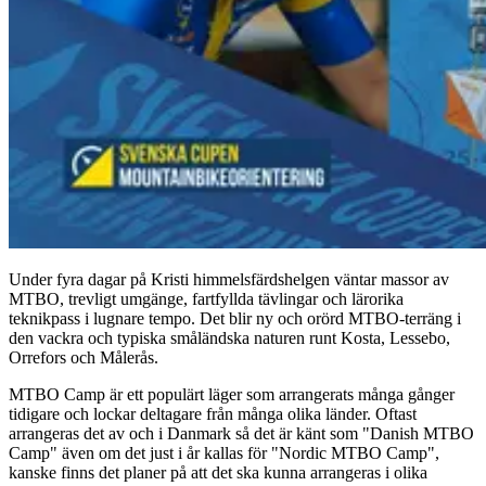
Under fyra dagar på Kristi himmelsfärdshelgen väntar massor av
MTBO, trevligt umgänge, fartfyllda tävlingar och lärorika
teknikpass i lugnare tempo. Det blir ny och orörd MTBO-terräng i
den vackra och typiska småländska naturen runt Kosta, Lessebo,
Orrefors och Målerås.
MTBO Camp är ett populärt läger som arrangerats många gånger
tidigare och lockar deltagare från många olika länder. Oftast
arrangeras det av och i Danmark så det är känt som "Danish MTBO
Camp" även om det just i år kallas för "Nordic MTBO Camp",
kanske finns det planer på att det ska kunna arrangeras i olika