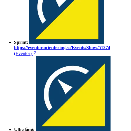
Sprint:
https://eventor.orientering.se/Events/Show/51274
(Eventor)
Ultralång: