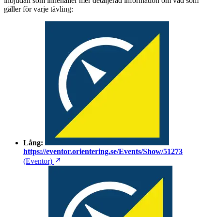
inbjudan som innehåller mer detaljerad information om vad som
gäller för varje tävling:
Lång:
https://eventor.orientering.se/Events/Show/51273
(Eventor)