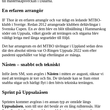
till mästerskapsveckan i Dalarna.
En erfaren arrangör
IF Thor är en erfaren arrangör och var tidigt en ledande MTBO-
klubb i Sverige. Redan 2012 arrangerade klubben deltävlingar i
Svenska Cupen. En av dem blev en blöt tillställning i Hammarskog
söder om Uppsala, vilket gjorde att terrängen och stigarna blev
väldigt leriga med långa segrartider till följd.
Det har arrangerats en del MTBO tävlingar i Uppland sedan dess
där den absolut största var O-Ringen Uppsala 2022 som efter
pandemi uppehållet var högt efterlängtat av många.
Nåsten – snabbt och tekniskt
Inför årets SM, som avgörs i
Nåsten
i mitten av augusti, räknar vi
med att terrängen är torr och fin. De tävlande kan se fram emot
snabba stigar och härligt flyt i den bitvis tekniska terrängen.
Sprint på Uppsalaåsen
Sprinten kommer avgöras i en annan typ av område längs
Uppsalaåsen
, som till stor del består av en lång rullstensås. Här