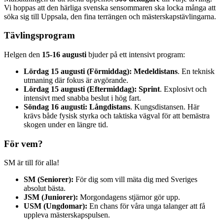
Vi hoppas att den härliga svenska sensommaren ska locka många att
söka sig till Uppsala, den fina terrängen och mästerskapstävlingarna.
Tävlingsprogram
Helgen den
15-16 augusti
bjuder på ett intensivt program:
Lördag 15 augusti (Förmiddag):
Medeldistans
. En teknisk
utmaning där fokus är avgörande.
Lördag 15 augusti (Eftermiddag):
Sprint
. Explosivt och
intensivt med snabba beslut i hög fart.
Söndag 16 augusti:
Långdistans
. Kungsdistansen. Här
krävs både fysisk styrka och taktiska vägval för att bemästra
skogen under en längre tid.
För vem?
SM är till för alla!
SM (Seniorer):
För dig som vill mäta dig med Sveriges
absolut bästa.
JSM (Juniorer):
Morgondagens stjärnor gör upp.
USM (Ungdomar):
En chans för våra unga talanger att få
uppleva mästerskapspulsen.