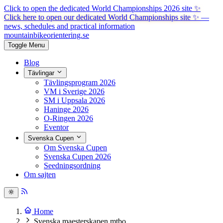
Click to open the dedicated World Championships 2026 site
✨
Click here to open our dedicated World Championships site ✨
—
news, schedules and practical information
mountainbike
orientering.se
Toggle Menu
Blog
Tävlingar
Tävlingsprogram 2026
VM i Sverige 2026
SM i Uppsala 2026
Haninge 2026
O-Ringen 2026
Eventor
Svenska Cupen
Om Svenska Cupen
Svenska Cupen 2026
Seedningsordning
Om sajten
Home
Svenska maesterskapen mtbo