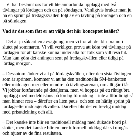
– Vi har bestämt oss för ett lite annorlunda upplägg med två
tävlingar på lördagen och en på söndagen. Vanligtvis brukar man ju
ha en sprint på fredagskvällen följt av en tävling på lördagen och en
på söndagen.
Vad är det som fått er att välja det här konceptet istället?
– Det är ju såklart en avvägning, men vi tror att det blir bra nu i
slutet på sommaren. Vi vill verkligen prova att köra två tävlingar på
lördagen för att kanske kunna underlätta för folk som vill resa hit.
Man kan göra det antingen sent på fredagskvällen eller tidigt på
lördag morgon.
– Dessutom tänker vi att på lördagskvällen, efter den sista tävlingen
som är sprinten, kommer vi att ha den traditionella SM-banketten
eller middagen mer eller mindre på tävlingsarenan, om allt går i lås.
Vi jobbar fortfarande på detaljerna, men vi hoppas på ett riktigt bra
upplägg med medeldistans på lördag förmiddag – inte alltför tidigt så
man hinner resa – därefter en liten paus, och sen en härlig sprint på
lördagseftermiddagen/kvällen. Därefter blir det en trevlig middag
med prisutdelning och allt.
– Det kanske inte blir en traditionell middag med dukade bord på
slottet, men det kanske blir en mer informell middag där vi umgås
och njuter av de fina resultaten.