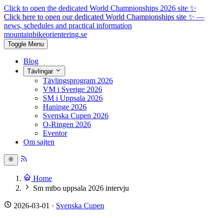
Click to open the dedicated World Championships 2026 site
✨
Click here to open our dedicated World Championships site ✨
—
news, schedules and practical information
mountainbike
orientering.se
Toggle Menu
Blog
Tävlingar
Tävlingsprogram 2026
VM i Sverige 2026
SM i Uppsala 2026
Haninge 2026
Svenska Cupen 2026
O-Ringen 2026
Eventor
Om sajten
Home
Sm mtbo uppsala 2026 intervju
2026-03-01
·
Svenska Cupen