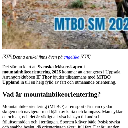
🇬🇧 Denna artikel finns även på
engelska
🇬🇧
Det står nu klart att
Svenska Mästerskapen i
mountainbikeorientering 2026
kommer att arrangeras i Uppsala.
Arrangörsklubben
IF Thor
bjuder tillsammans med
MTBO
Uppland
in till en helg fylld av fart och utmanande orientering.
Vad är mountainbikeorientering?
Mountainbikeorientering (MTBO) är en sport där man cyklar i
skogen och navigerar med hjälp av karta och kompass. Man cyklar
en och en, och det är viktigt att visa hänsyn till andra i
friluftsområden och i terrängen. Sporten kräver både fysisk styrka
och snabba beslut, då orienteringen sker i full fart. Det är just den