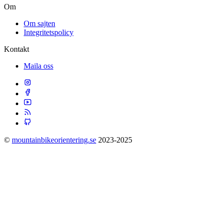
Om
Om sajten
Integritetspolicy
Kontakt
Maila oss
©
mountainbikeorientering.se
2023-2025